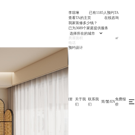
李琼琳
已有1185人预约TA
查看TA的主页
在线咨询
我家装修多少钱？
已为3689个家庭提供服务
㎡
首
装修案
设计
在线工
施工工
新闻资
关于我
联系我
免费报
简
/
繁
/
EN
页
例
师
地
艺
讯
们
们
价