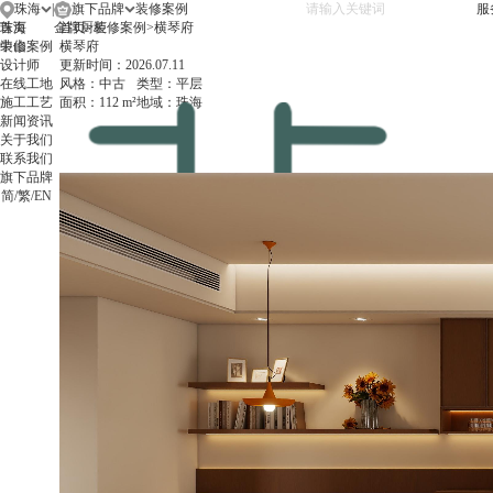
珠海
|
旗下品牌
服
珠海
首页
金牌厨柜
首页
>
装修案例
>
横琴府
中山
装修案例
横琴府
设计师
更新时间：
2026.07.11
在线工地
风格：
中古
类型：
平层
施工工艺
面积：
112 m²
地域：
珠海
新闻资讯
关于我们
联系我们
旗下品牌
简
/
繁
/
EN