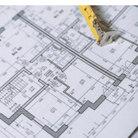
首
装修案
设计
在线工
施工工
新闻资
关于我
联系我
免费报
简
/
繁
/
EN
页
例
师
地
艺
讯
们
们
价