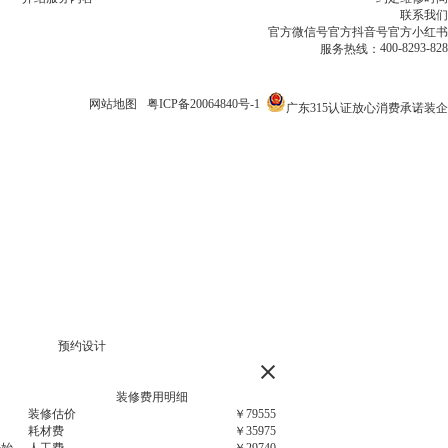
联系我们
官方微信号
官方抖音号
官方小红书
400-8293-828
服务热线：
网站地图
粤ICP备20064840号-1
广东315认证放心消费承诺装企
装修费用明细
装修估价
￥
115245
耗材费
￥
57984
开始
人工费
￥
48961