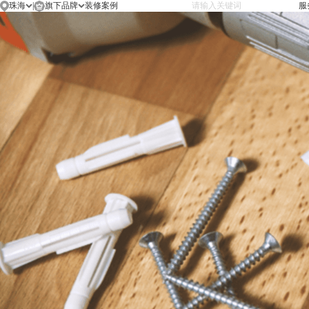
珠海
|
旗下品牌
服
珠海
首页
金牌厨柜
中山
装修案例
设计师
在线工地
施工工艺
新闻资讯
关于我们
联系我们
旗下品牌
简
/
繁
/
EN