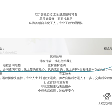
720°智能监控 工地进度随时可看
品质好装修，家家找非意
珠海首创自有化工人，专业工程管理团队
话：
楼盘
远程监管
远程托管，放心交给我们
远程合同陪签
主材辅材选购
。
合同透明可控，线上签约更放心。
代购或自购，线上讲解+全程托管+代收物品，一
报
完工验收
，远程摄像头监控，专业人士上门把关进度。
验收合格后才进入下一步，交房后全程
行业
首创
树立
标杆
非意三段主动售后服务
全程售后保障，装修更安心
工程交付