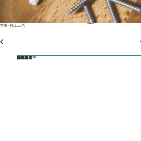
港珠澳精工工艺
首页
>
施工工艺
24项不达标，砸掉重装
工程开工
拆除和基础改造
7
9
道
道
验收项目及标准
验收项目及标准
物业报建
6S形象保护
开工仪式
拆除新建
水电项目
木工项目
泥工项目
油漆项目
安装项目
开荒保洁
整体完工