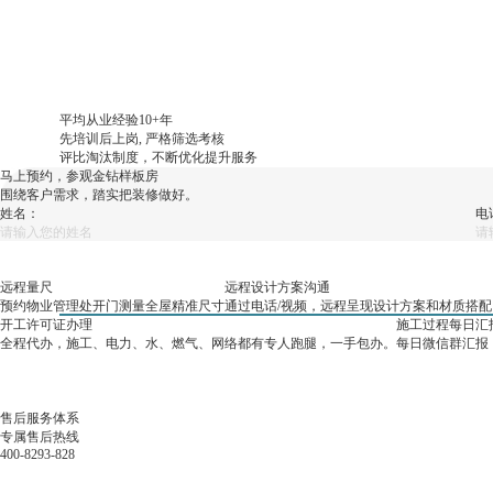
平均从业经验10+年
先培训后上岗, 严格筛选考核
评比淘汰制度，不断优化提升服务
马上预约，参观金钻样板房
围绕客户需求，踏实把装修做好。
姓名：
电
远程量尺
远程设计方案沟通
预约物业管理处开门测量全屋精准尺寸
通过电话/视频，远程呈现设计方案和材质搭配
开工许可证办理
施工过程每日汇
全程代办，施工、电力、水、燃气、网络都有专人跑腿，一手包办。
每日微信群汇报
售后服务体系
专属售后热线
400-8293-828