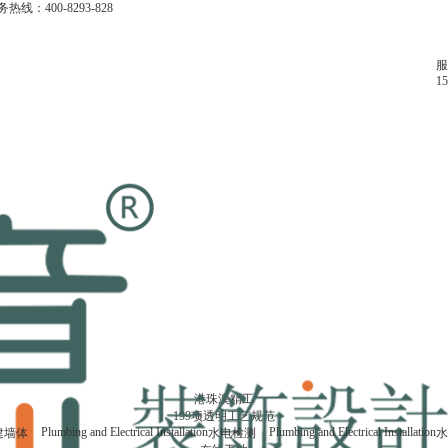
务热线：
400-8293-828
服
15
贺巧
总监设计师 - 澳门
北欧风,轻奢,现代,中式,极简
会所，样板房与售楼部，办公空间等项目的空间优化。不拘泥于项目类型，从不曾停
家是人们感到疲惫时的休憩的场所，是温暖美好的代名词，所以在
。
预约人数: 1290人
预约量房: 可添加设计师微信/电话预约18933202250
找他设计
点击看他设计的案例
港珠澳精工
199项透明工艺规范
Plumbing and Electrical Installation
Plumbing and Electrical Installation
建墙体
水电检测