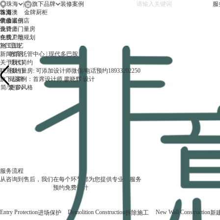
珠海
|
旗下品牌
服
珠海
首页
珠港澳
金牌厨柜
中山
装修案例
优质诚信店
设计师
免费上门量房
在线工地
免费户型规划
施工工艺
7个理由
新闻资讯
教育托管中心 | 现代多巴胺
关于我们
现代简约
联系我们
预约量房: 可添加设计师微信/电话预约18933202250
旗下品牌
此案例：首席设计师 廖晓辉 设计
简
/
繁
更多风格
此案例：首席设计师 陈科振 设计
此案例：首席设计师 李琼琳 设计
此案例：首席设计师 张峰 设计
此案例：首席设计师 陈科振 设计
此案例：总监设计师 关凯怡 设计
此案例：首席设计师 李琼琳 设计
此案例：首席设计师 关忠昊 设计
此案例：总监设计师 关凯怡 设计
此案例：首席设计师 关忠昊 设计
此案例：首席设计师 陈科振 设计
此案例：首席设计师 申嘉俊 设计
此案例：首席设计师 申嘉俊 设计
此案例：首席设计师 张峰 设计
此案例：总监设计师 关凯怡 设计
此案例：首席设计师 张峰 设计
/
EN
更多风格
更多风格
更多风格
更多风格
更多风格
更多风格
更多风格
更多风格
更多风格
更多风格
更多风格
更多风格
更多风格
更多风格
更多风格
陈科振
首席设计师 - 珠海
现代简约、新中式、原木、法式奶油
专注于室内空间优化及空间陈设装饰的创意于表现。致力于酒店，餐厅，
人为生活而设计，设计为生活而存在，将设计融于人性，将设计带入生活
预约人数: 931人
预约量房: 可添加设计师微信/电话预约18933202250
找他设计
点击看他设计的案例
服务流程
从咨询到售后，我们在每个环节都为您提供专业的服务
预约免费设计
Entry Protection
Demolition Construction
New Wall Construction
进场保护
拆除施工
新