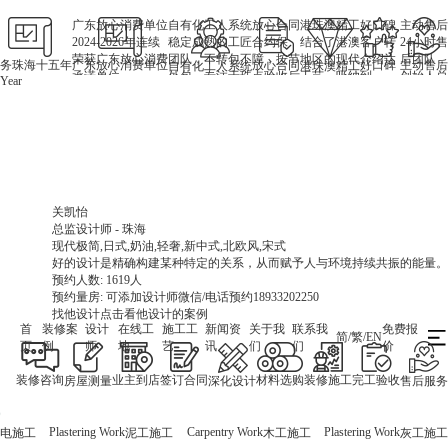
广东放心消费单位
自有化工人系统
放心合同
港珠澳精工
好口碑
主动售后
2024-2026年连续
稳定成熟的工匠
合约保
结合了港澳
客户转
24小时售
荣获广东放心消费
团队，不转包不
障，按节
地区的现代
介绍达
后团队，
务珠海十五年
广东放心消费单位
放心合同
好口碑
主动售后
自有化工人系统
港珠澳精工
承诺单位
外包，专注于珠
点验收后
工艺，吸纳
到
创始人总
Year
海、中山（坦
付款，充
了海外的工
95%，
经理贺巧
州、三乡）装修
分尊重客
艺规范。
接受全
每年3-4
户的选
平台监
月主动回
择。
督（小
访老客
红书，
户。
抖音，
美团，
关凯怡
叶兵
张峰
李琼琳
刘怡杉
申嘉俊
廖晓辉
关忠昊
黄炬
百
总监设计师 - 珠海
首席设计师 - 珠海
首席设计师 - 珠海
首席设计师 - 珠海
首席设计师 - 珠海
首席设计师 - 珠海
首席设计师 - 珠海
首席设计师 - 珠海
高级设计师 - 珠海
度）。
现代极简,日式,奶油,轻奢,新中式,北欧风,宋式
现代风、极简风、法式风
现代简约,日式,轻奢,新中式,诧寂,美式轻奢,美式经典,轻法式
擅长风格：意式简约，法式，奶油风，原木风，中古风.
现代 · 极简 · 新中式 · 中古风·美式·法式
简约 现代 美式 日式 新中式 轻奢 简法 色彩
新中式、现代简约、意式、轻奢
现代
现代简约/中古风
止研究学习，坚持多元化综合发展服务与社会。完成诸多项目，获得广大委托方赞许。
设计作品中，注重“家”和“人”的关联，用户可以清晰地感受到空间传递出来的温度。
好的设计是精确构建某种特定的关系，从而赋予人与环境持续共振的能量。
半间之内，天地自宽。把空间留一半，才是生活开始的地方。
创造宜居美学，融合生活艺术
预约人数: 1185人
人为的设计生活方式，努力去创造更好的生活状态。
设计源于生活，生活因设计而改变
于方寸间演绎生活百态。
设计源于生活，细节成就品质。
好的空间，会自己说话。
预约人数: 1619人
预约人数: 921人
预约人数: 1016人
预约量房: 可添加设计师微信/电话预约18933202250
预约人数: 989人
预约人数: 956人
预约人数: 912人
预约人数: 975人
预约人数: 604人
预约量房: 可添加设计师微信/电话预约18933202250
预约量房: 可添加设计师微信/电话预约18933202250
预约量房: 可添加设计师微信/电话预约18933202250
找他设计
预约量房: 可添加设计师微信/电话预约18933202250
预约量房: 可添加设计师微信/电话预约18933202250
预约量房: 可添加设计师微信/电话预约18933202250
预约量房: 可添加设计师微信/电话预约18933202250
预约量房: 可添加设计师微信/电话预约18933202250
点击看他设计的案例
找他设计
点击看他设计的案例
找他设计
找他设计
找他设计
点击看他设计的案例
找他设计
找他设计
找他设计
找他设计
点击看他设计的案例
点击看他设计的案例
点击看他设计的案例
点击看他设计的案例
点击看他设计的案例
点击看他设计的案例
首
装修案
设计
在线工
施工工
新闻资
关于我
联系我
免费报
简
/
繁
/
EN
页
例
师
地
艺
讯
们
们
价
装修咨询
业主到店
签订合同
材料选购
装修施工
完工验收
房屋测量
深化设计
售后服务
Plastering Work
Carpentry Work
Plastering Work
水电施工
泥工施工
木工施工
灰工施工