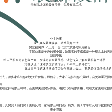
在线工地
亲临现场体验装修质量，免费参观工地
业主故事
业主真实装修故事，塑造美好生活
发山庄350㎡现代奶油风
实景案例| 98㎡三房：现代法式浪漫与实用融合
实景案例| 345㎡现代轻奢别墅，有层次的生活表达！
实景案例|四季半岛钻石湾，海派复古的韵味！
年轻的夫妻，非常注重家居品质，通过和业主夫妇深入沟通，确定了轻奢风格，色调
本案业主是单身的张小姐，她追求的不仅仅是一种视觉上的美
本案是一栋四层别墅，业主李先生和父母居住。业主有自己
业主是一对欧洲留学归来的夫妻，钟爱老上海的
新闻资讯
给自己的家更多想象空间，发现更多家装灵感，让您深入了解家装的各个环节。
湾区认证「珠港澳优质诚信店」13年本土装修公司
在近日举行的珠港澳诚信店合作共建大会上，非意装饰凭借持续的诚
过去，很多家庭装修时更关注价格，而如今，大家在选择装修公司时，会更加重视报
馈
主在选择装修公司时，会更加关注实际体验。相比只看装修价格，现在大家更在意报
图，真实完工后的房子更能反映一家装修公司的设计能力、施工水平以及细节把控能
更多资讯