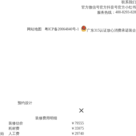
联系我们
官方微信号
官方抖音号
官方小红书
400-8293-828
服务热线：
网站地图
粤ICP备20064840号-1
广东315认证放心消费承诺装企
装修费用明细
装修估价
￥
79555
耗材费
￥
35975
开始
人工费
￥
29740