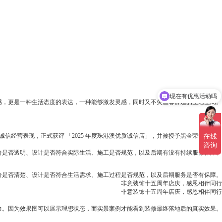
现在有优惠活动吗
为暖咖色，业主诉求：稳重、大气，有品味，通过我们潜心设计后，呈现了本套案例！
感，更是一种生活态度的表达，一种能够激发灵感，同时又不失温馨舒适的生活空间。
的装修想法，他希望房子布局贴合家人生活习惯，整体硬装简约大气，软装要有质感。
风格，因此全屋主色调选择了馥郁浓厚的咖啡色，力求还原上世纪“海派”装修的风韵。
信经营表现，正式获评 「2025 年度珠港澳优质诚信店」，并被授予黑金荣誉牌匾。
价是否透明、设计是否符合实际生活、施工是否规范，以及后期有没有持续服务保障。
价是否清楚、设计是否符合生活需求、施工过程是否规范，以及后期服务是否有保障。
非意装饰十五周年店庆，感恩相伴同行
非意装饰十五周年店庆，感恩相伴同行
力。因为效果图可以展示理想状态，而实景案例才能看到装修最终落地后的真实效果。