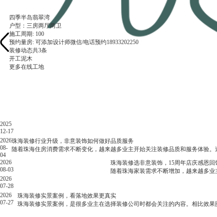
四季半岛翡翠湾
户型：
三房两厅两卫
三房一厅
三房两卫一厅
四房两厅
别墅
三房两厅
两房两厅
两房两厅
三房两厅
三房两厅
三房一厅
三房一厅
施工周期: 100
预约量房: 可添加设计师微信/电话预约18933202250
装修动态
装修动态
装修动态
装修动态
装修动态
装修动态
装修动态
装修动态
装修动态
装修动态
装修动态
装修动态
共
共
共
共
共
共
共
共
共
共
共
共
3
7
7
5
3
1
3
2
2
9
9
9
条
条
条
条
条
条
条
条
条
条
条
条
...
...
...
开工
水电
水电
开工
泥木
竣工
水电
水电
开工
开工
开工
设计
泥木
泥木
泥木
水电
泥木
泥木
拆改
拆改
拆改
开工
防水
油漆
泥木
油漆
水电
水电
拆改
安装
竣前
泥木
泥木
水电
安装
油漆
油漆
防水
竣前
竣前
油漆
安装
安装
安装
验收
验收
验收
更多在线工地
实景案例|骏
业主是一对
张小姐
李先生
梁先生
周先生
2025
非意装饰连续三年荣获“广东省放心消费单位”称号
实景案例| 98㎡三房：现代法式浪漫与实用融合
实景案例| 345㎡现代轻奢别墅，有层次的生活表达！
实景案例|四季半岛钻石湾，海派复古的韵味！
实景案例|骏发山庄350㎡现代奶油风
12-17
2026.03.15
在
2026
珠海装修行业升级，非意装饰如何做好品质服务
08-
行
随着珠海住房消费需求不断变化，越来越多业主开始关注装修品质和服务体验。
04
业
2026
珠海装修选非意装饰，15周年店庆感恩回
不
08-03
随着珠海家装需求不断增加，越来越多业
断
2026
变
07-28
化、
2026
珠海装修实景案例，看落地效果更真实
市
07-27
珠海装修实景案例，是很多业主在选择装修公司时都会关注的内容。相比效果
场
环