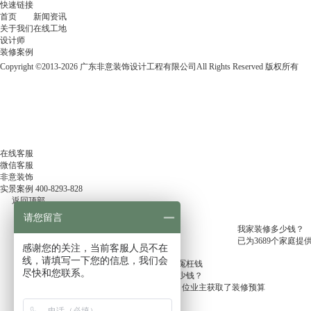
快速链接
境
首页
新闻资讯
日
关于我们
在线工地
趋
设计师
严
装修案例
峻
的
Copyright ©2013-2026 广东非意装饰设计工程有限公司All Rights Reserved 版权所有
背
景
下，
一
家
珠
海
在线客服
装
微信客服
修
非意装饰
企
实景案例
400-8293-828
业
返回顶部
能
请您留言
够
我家装修多少钱？
持
已为3689个家庭提
续
感谢您的关注，当前客服人员不在
获
线，请填写一下您的信息，我们会
10秒估算，少花冤枉钱
得
尽快和您联系。
我家装修要花多少钱？
权
今天已经有
5686
位业主获取了装修预算
威
认