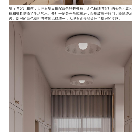
餐厅与客厅相连，大理石餐桌搭配白色软包餐椅，金色椅腿与客厅的金色元素
植和餐具增添了生活气息。餐厅一侧是开放式厨房，采用玻璃推拉门，既隔绝
透。厨房的白色橱柜与整体风格统一，大理石背景墙提升了厨房的质感。