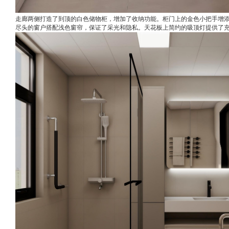
走廊两侧打造了到顶的白色储物柜，增加了收纳功能。柜门上的金色小把手增
尽头的窗户搭配浅色窗帘，保证了采光和隐私。天花板上简约的吸顶灯提供了