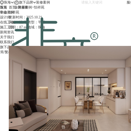
珠海
|
旗下品牌
服
珠海
首页
首页
金牌厨柜
>
装修案例
>
怡祥苑
中山
装修案例
怡祥苑
设计师
更新时间：
2025.10.21
在线工地
风格：
法式
类型：
平层
施工工艺
面积：
87 m²
地域：
珠海
新闻资讯
关于我们
联系我们
旗下品牌
简
/
繁
/
EN