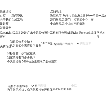
快速链接
店铺地址
首页
新闻资讯
珠海总店: 珠海市前山乐文路8号一单元一层A
关于我们
在线工地
澳门旗舰店:澳门中福商業中心中層
设计师
中山旗舰店:中山市南朗街道
装修案例
Copyright ©2013-2026 广东非意装饰设计工程有限公司All Rights Reserved 版权
网站地
所有
图
我家装修多少钱？
143301
元
已为3689个家庭提供服务
免费报价
10秒估算，少花冤枉钱
我家装修要花多少钱？
今天已经有
5686
位业主获取了装修预算
㎡
400-8293-828
为了您的权益，您的隐私将被严格保密