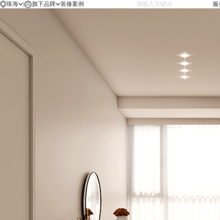
珠海
|
旗下品牌
服
珠海
首页
金牌厨柜
中山
装修案例
设计师
在线工地
施工工艺
新闻资讯
关于我们
联系我们
旗下品牌
简
/
繁
/
EN