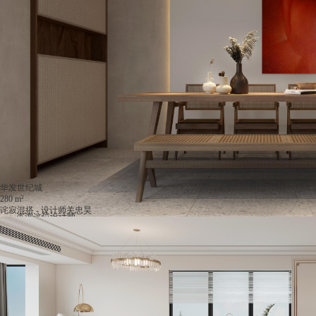
华发世纪城
280 m²
诧寂混搭 - 设计师关忠昊
咨询这位设计师