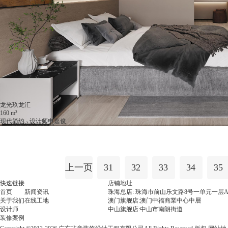
龙光玖龙汇
160 m²
现代简约 - 设计师申嘉俊
咨询这位设计师
上一页
31
32
33
34
35
快速链接
店铺地址
首页
新闻资讯
珠海总店: 珠海市前山乐文路8号一单元一层A
关于我们
在线工地
澳门旗舰店:澳门中福商業中心中層
设计师
中山旗舰店:中山市南朗街道
装修案例