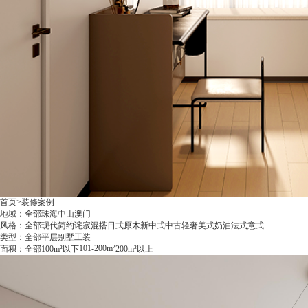
真实装修案例
首页
>
装修案例
每一套都经得起实地验证
地域：
全部
珠海
中山
澳门
风格：
全部
现代简约
诧寂混搭
日式原木
新中式
中古
轻奢
美式
奶油
法式
意式
类型：
全部
平层
别墅
工装
101-200m²
面积：
全部
100m²以下
200m²以上