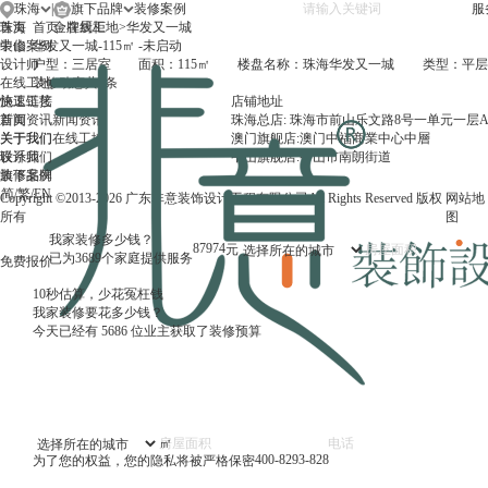
珠海
|
旗下品牌
服
珠海
首页
首页
金牌厨柜
>
在线工地
>
华发又一城
中山
装修案例
华发又一城-115㎡ -未启动
设计师
户型：
三居室
面积：
115㎡
楼盘名称：
珠海华发又一城
类型：
平层
在线工地
装修动态
共
0
条
施工工艺
快速链接
店铺地址
新闻资讯
首页
新闻资讯
珠海总店: 珠海市前山乐文路8号一单元一层A
关于我们
关于我们
在线工地
澳门旗舰店:澳门中福商業中心中層
联系我们
设计师
中山旗舰店:中山市南朗街道
旗下品牌
装修案例
简
/
繁
/
EN
Copyright ©2013-2026 广东非意装饰设计工程有限公司All Rights Reserved 版权
网站地
所有
图
我家装修多少钱？
87974
元
已为3689个家庭提供服务
免费报价
10秒估算，少花冤枉钱
我家装修要花多少钱？
今天已经有
5686
位业主获取了装修预算
㎡
400-8293-828
为了您的权益，您的隐私将被严格保密