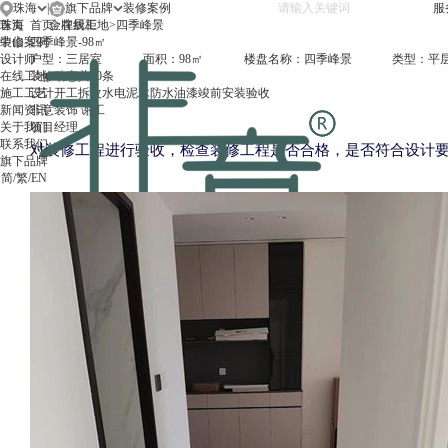
珠海
|
旗下品牌
服
珠海
首页
首页
金牌厨柜
>
在线工地
>
四季峰景
中山
装修案例
四季峰景-98㎡
设计师
户型：
三居室
面积：
98㎡
楼盘名称：
四季峰景
类型：
平
在线工地
装修动态
共
10
条
施工工艺
设计
开工
拆改
水电
泥木
防水
油漆
竣前
安装
验收
新闻资讯
非意装饰 谢工
关于我们
项目经理
联系我们
对装修工程进行验收，检查装修工程是否合格，是否符合设计
旗下品牌
简
/
繁
/
EN