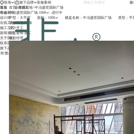
珠海
|
旗下品牌
服
珠海
首页
首页
金牌厨柜
>
在线工地
>
中冶盛世国际广场
中山
装修案例
中冶盛世国际广场-1000㎡ -进行中
设计师
户型：
大平层
面积：
1000㎡
楼盘名称：
中冶盛世国际广场
类型：
平
在线工地
装修动态
共
2
条
施工工艺
设计
开工
新闻资讯
非意装饰 唐工
关于我们
项目经理
联系我们
旗下品牌
简
/
繁
/
EN