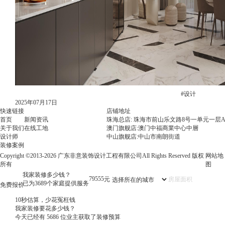
#设计
2025年07月17日
快速链接
店铺地址
首页
新闻资讯
珠海总店: 珠海市前山乐文路8号一单元一层A
关于我们
在线工地
澳门旗舰店:澳门中福商業中心中層
设计师
中山旗舰店:中山市南朗街道
装修案例
Copyright ©2013-2026 广东非意装饰设计工程有限公司All Rights Reserved 版权
网站地
所有
图
我家装修多少钱？
79555
元
已为3689个家庭提供服务
免费报价
10秒估算，少花冤枉钱
我家装修要花多少钱？
今天已经有
5686
位业主获取了装修预算