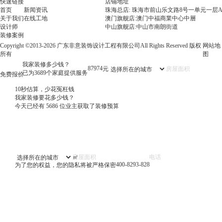
快速链接
店铺地址
首页
新闻资讯
珠海总店: 珠海市前山乐文路8号一单元一层A
关于我们
在线工地
澳门旗舰店:澳门中福商業中心中層
设计师
中山旗舰店:中山市南朗街道
装修案例
Copyright ©2013-2026 广东非意装饰设计工程有限公司All Rights Reserved 版权
网站地
所有
图
我家装修多少钱？
143301
元
已为3689个家庭提供服务
免费报价
10秒估算，少花冤枉钱
我家装修要花多少钱？
今天已经有
5686
位业主获取了装修预算
㎡
400-8293-828
为了您的权益，您的隐私将被严格保密