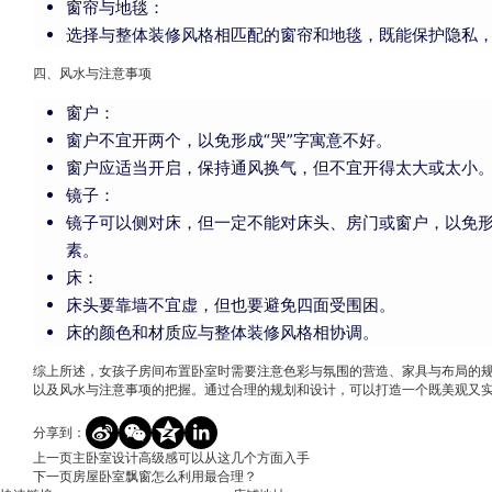
窗帘与地毯：
选择与整体装修风格相匹配的窗帘和地毯，既能保护隐私
四、风水与注意事项
窗户：
窗户不宜开两个，以免形成“哭”字寓意不好。
窗户应适当开启，保持通风换气，但不宜开得太大或太小
镜子：
镜子可以侧对床，但一定不能对床头、房门或窗户，以免
素。
床：
床头要靠墙不宜虚，但也要避免四面受围困。
床的颜色和材质应与整体装修风格相协调。
综上所述，女孩子房间布置卧室时需要注意色彩与氛围的营造、家具与布局的
以及风水与注意事项的把握。通过合理的规划和设计，可以打造一个既美观又
分享到：
上一页
主卧室设计高级感可以从这几个方面入手
下一页
房屋卧室飘窗怎么利用最合理？