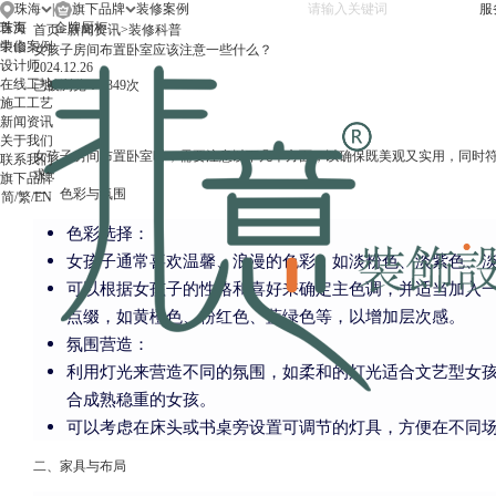
珠海
|
旗下品牌
服
珠海
首页
金牌厨柜
首页
>
新闻资讯
>
装修科普
中山
装修案例
女孩子房间布置卧室应该注意一些什么？
设计师
2024.12.26
在线工地
已被浏览：1349次
施工工艺
新闻资讯
关于我们
女孩子房间布置卧室时，需要注意以下几个方面，以确保既美观又实用，同时
联系我们
求：
旗下品牌
一、色彩与氛围
简
/
繁
/
EN
色彩选择：
女孩子通常喜欢温馨、浪漫的色彩，如淡粉色、淡紫色、
可以根据女孩子的性格和喜好来确定主色调，并适当加入
点缀，如黄橙色、粉红色、蓝绿色等，以增加层次感。
氛围营造：
利用灯光来营造不同的氛围，如柔和的灯光适合文艺型女
合成熟稳重的女孩。
可以考虑在床头或书桌旁设置可调节的灯具，方便在不同
二、家具与布局