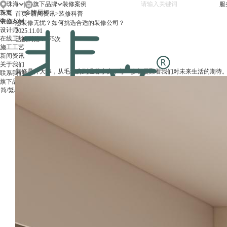
珠海
|
旗下品牌
服
珠海
首页
金牌厨柜
首页
>
新闻资讯
>
装修科普
中山
装修案例
想装修无忧？如何挑选合适的装修公司？
设计师
2025.11.01
在线工地
已被浏览：475次
施工工艺
新闻资讯
关于我们
装修是件大事，从毛坯房到温馨小窝，每一步都凝聚着我们对未来生活的期待
联系我们
旗下品牌
简
/
繁
/
EN