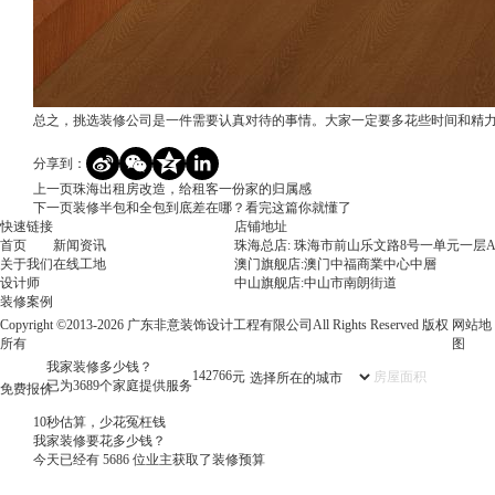
总之，挑选装修公司是一件需要认真对待的事情。大家一定要多花些时间和精
分享到：
上一页
珠海出租房改造，给租客一份家的归属感
下一页
装修半包和全包到底差在哪？看完这篇你就懂了
快速链接
店铺地址
首页
新闻资讯
珠海总店: 珠海市前山乐文路8号一单元一层A
关于我们
在线工地
澳门旗舰店:澳门中福商業中心中層
设计师
中山旗舰店:中山市南朗街道
装修案例
Copyright ©2013-2026 广东非意装饰设计工程有限公司All Rights Reserved 版权
网站地
所有
图
我家装修多少钱？
143301
元
已为3689个家庭提供服务
免费报价
10秒估算，少花冤枉钱
我家装修要花多少钱？
今天已经有
5686
位业主获取了装修预算