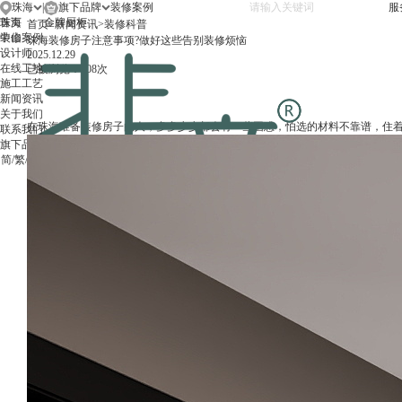
珠海
|
旗下品牌
服
珠海
首页
金牌厨柜
首页
>
新闻资讯
>
装修科普
中山
装修案例
珠海装修房子注意事项?做好这些告别装修烦恼
设计师
2025.12.29
在线工地
已被浏览：408次
施工工艺
新闻资讯
关于我们
在珠海准备装修房子的人，多多少少都会有一些困惑，怕选的材料不靠谱，住着
联系我们
旗下品牌
简
/
繁
/
EN