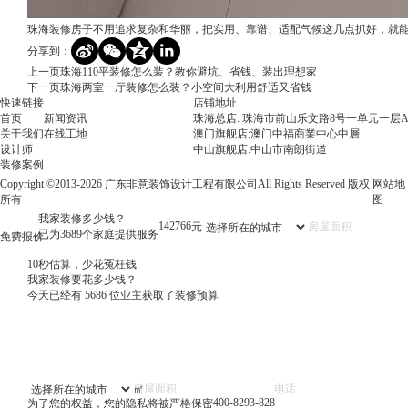
珠海装修房子不用追求复杂和华丽，把实用、靠谱、适配气候这几点抓好，就
分享到：
上一页
珠海110平装修怎么装？教你避坑、省钱、装出理想家
下一页
珠海两室一厅装修怎么装？小空间大利用舒适又省钱
快速链接
店铺地址
首页
新闻资讯
珠海总店: 珠海市前山乐文路8号一单元一层A
关于我们
在线工地
澳门旗舰店:澳门中福商業中心中層
设计师
中山旗舰店:中山市南朗街道
装修案例
Copyright ©2013-2026 广东非意装饰设计工程有限公司All Rights Reserved 版权
网站地
所有
图
我家装修多少钱？
87974
元
已为3689个家庭提供服务
免费报价
10秒估算，少花冤枉钱
我家装修要花多少钱？
今天已经有
5686
位业主获取了装修预算
㎡
400-8293-828
为了您的权益，您的隐私将被严格保密