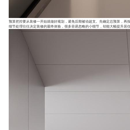
预算把控要从装修一开始就做好规划，避免后期被动超支。先确定总预算，再
细节处理往往决定装修的最终体验，很多容易忽略的小细节，却能大幅提升居