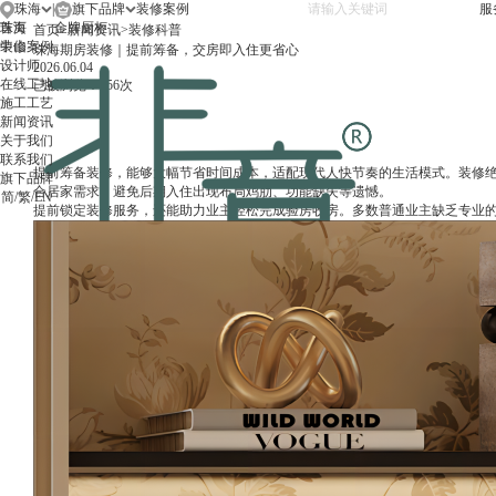
珠海
|
旗下品牌
服
珠海
首页
金牌厨柜
首页
>
新闻资讯
>
装修科普
中山
装修案例
珠海期房装修｜提前筹备，交房即入住更省心
设计师
2026.06.04
在线工地
已被浏览：156次
施工工艺
新闻资讯
关于我们
联系我们
提前筹备装修，能够大幅节省时间成本，适配现代人快节奏的生活模式。装修
旗下品牌
合居家需求，避免后期入住出现布局鸡肋、功能缺失等遗憾。
简
/
繁
/
EN
提前锁定装修服务，还能助力业主轻松完成验房收房。多数普通业主缺乏专业