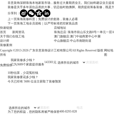
非意装饰深耕珠海本地家装市场，服务过大量期房业主。我们始终建议业主提
装修是关乎多年居住品质的大事，切忌临时抱佛脚。期房提前筹备装修，既是
分享到：
上一页
珠海装修科普｜免费设计的套路，装修人必看
下一页
珠海工地全员巡检｜以严苛标准把控家装品质
快速链接
店铺地址
首页
新闻资讯
珠海总店: 珠海市前山乐文路8号一单元一层A
关于我们
在线工地
澳门旗舰店:澳门中福商業中心中層
设计师
中山旗舰店:中山市南朗街道
装修案例
Copyright ©2013-2026 广东非意装饰设计工程有限公司All Rights Reserved 版权
网站地
所有
图
我家装修多少钱？
87974
元
已为3689个家庭提供服务
免费报价
10秒估算，少花冤枉钱
我家装修要花多少钱？
今天已经有
5686
位业主获取了装修预算
㎡
400-8293-828
为了您的权益，您的隐私将被严格保密